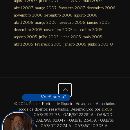
agosto 2007
julho 2007
junho 2007
maio 2007
abril 2007
março 2007
fevereiro 2007
dezembro 2006
novembro 2006
setembro 2006
agosto 2006
abril 2006
março 2006
fevereiro 2006
janeiro 2006
dezembro 2005
novembro 2005
setembro 2005
agosto 2005
julho 2005
junho 2005
maio 2005
abril 2005
fevereiro 2005
janeiro 2005
junho 2003
0
Você sabia?
© 2024 Édison Freitas de Siqueira Advogados Associados.
Todos os direitos reservados. Desenvolvido por
KROS
Digital
. | OAB/RS 22.136 - OAB/SC 22.281-A - OAB/GO
28.659-A - OAB/MG 92.047 - OAB/RJ 2.541-A - OAB/SP
17.2838-A - OAB/DF 2.074-A - OAB/MT 10.305-A -