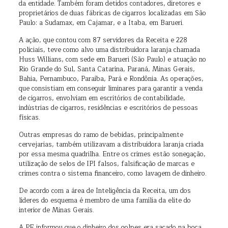
da entidade. Também foram detidos contadores, diretores e
proprietários de duas fábricas de cigarros localizadas em São
Paulo: a Sudamax, em Cajamar, e a Itaba, em Barueri.
A ação, que contou com 87 servidores da Receita e 228
policiais, teve como alvo uma distribuidora laranja chamada
Huss Willians, com sede em Barueri (São Paulo) e atuação no
Rio Grande do Sul, Santa Catarina, Paraná, Minas Gerais,
Bahia, Pernambuco, Paraíba, Pará e Rondônia. As operações,
que consistiam em conseguir liminares para garantir a venda
de cigarros, envolviam em escritórios de contabilidade,
indústrias de cigarros, residências e escritórios de pessoas
físicas.
Outras empresas do ramo de bebidas, principalmente
cervejarias, também utilizavam a distribuidora laranja criada
por essa mesma quadrilha. Entre os crimes estão sonegação,
utilização de selos de IPI falsos, falsificação de marcas e
crimes contra o sistema financeiro, como lavagem de dinheiro.
De acordo com a área de Inteligência da Receita, um dos
líderes do esquema é membro de uma família da elite do
interior de Minas Gerais.
A PF informou que o dinheiro dos golpes era sacado na boca