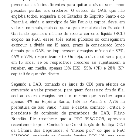
percentuais são insuficientes para quitar a dívida sem impor
pesadas perdas aos credores. O estudo da OAB, que não
engloba todos, enquadra aí os Estados do Espírito Santo e do
Paraná e, ainda, o município de São Paulo (a capital deve, em
valores nominais, mais do que a grande maioria dos Estados).
Gastando apenas o mínimo de receita corrente líquida (RCL)
exigido na PEC, esses três entes públicos só conseguiriam
extinguir a dívida em 15 anos, prazo já considerado longo
demais pela OAB, se impusessem deságios médios de 87%,
45% e 72%, respectivamente. Ou seja, a dívida só seria paga
em 15 anos, se os respectivos credores se sujeitassem a
receber, em média, apenas 13% (ES), 55% (PR) e 28% (SP-
capital) do que têm direito.
Segundo a OAB, tomando os juros do CDI para efeitos de
conversão a valor presente, para quem ficasse no fim da fila,
aceitar esses deságios seria o mesmo que receber agora
apenas 4% no Espírito Santo, 15% no Paraná e 7,7% na
prefeitura de São Paulo. “Isso é calote, confisco”, critica o
presidente da comissão de precatórios da OAB, Flávio
Brandão. Ele reconhece que a PEC 395/2009, aprovada
recentemente pela Comissão de Constituição de Justiça (CCJ)
da Câmara dos Deputados, é “menos pior” do que a PEC