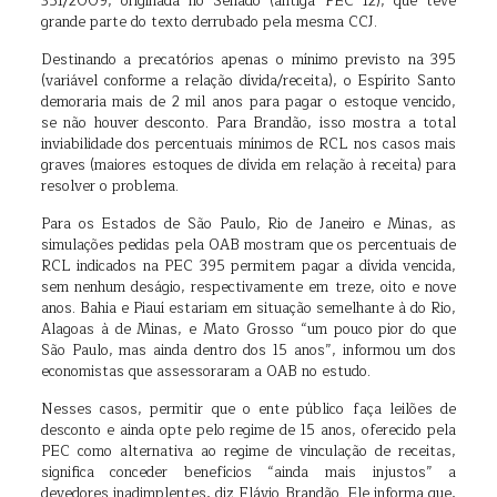
351/2009, originada no Senado (antiga PEC 12), que teve
grande parte do texto derrubado pela mesma CCJ.
Destinando a precatórios apenas o mínimo previsto na 395
(variável conforme a relação dívida/receita), o Espírito Santo
demoraria mais de 2 mil anos para pagar o estoque vencido,
se não houver desconto. Para Brandão, isso mostra a total
inviabilidade dos percentuais mínimos de RCL nos casos mais
graves (maiores estoques de dívida em relação à receita) para
resolver o problema.
Para os Estados de São Paulo, Rio de Janeiro e Minas, as
simulações pedidas pela OAB mostram que os percentuais de
RCL indicados na PEC 395 permitem pagar a dívida vencida,
sem nenhum deságio, respectivamente em treze, oito e nove
anos. Bahia e Piauí estariam em situação semelhante à do Rio,
Alagoas à de Minas, e Mato Grosso “um pouco pior do que
São Paulo, mas ainda dentro dos 15 anos”, informou um dos
economistas que assessoraram a OAB no estudo.
Nesses casos, permitir que o ente público faça leilões de
desconto e ainda opte pelo regime de 15 anos, oferecido pela
PEC como alternativa ao regime de vinculação de receitas,
significa conceder benefícios “ainda mais injustos” a
devedores inadimplentes, diz Flávio Brandão. Ele informa que,