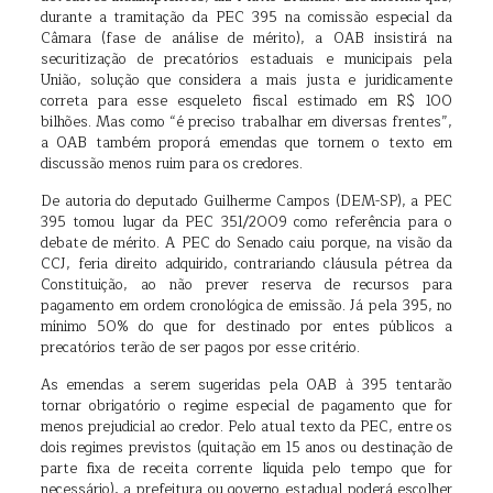
durante a tramitação da PEC 395 na comissão especial da
Câmara (fase de análise de mérito), a OAB insistirá na
securitização de precatórios estaduais e municipais pela
União, solução que considera a mais justa e juridicamente
correta para esse esqueleto fiscal estimado em R$ 100
bilhões. Mas como “é preciso trabalhar em diversas frentes”,
a OAB também proporá emendas que tornem o texto em
discussão menos ruim para os credores.
De autoria do deputado Guilherme Campos (DEM-SP), a PEC
395 tomou lugar da PEC 351/2009 como referência para o
debate de mérito. A PEC do Senado caiu porque, na visão da
CCJ, feria direito adquirido, contrariando cláusula pétrea da
Constituição, ao não prever reserva de recursos para
pagamento em ordem cronológica de emissão. Já pela 395, no
mínimo 50% do que for destinado por entes públicos a
precatórios terão de ser pagos por esse critério.
As emendas a serem sugeridas pela OAB à 395 tentarão
tornar obrigatório o regime especial de pagamento que for
menos prejudicial ao credor. Pelo atual texto da PEC, entre os
dois regimes previstos (quitação em 15 anos ou destinação de
parte fixa de receita corrente líquida pelo tempo que for
necessário), a prefeitura ou governo estadual poderá escolher