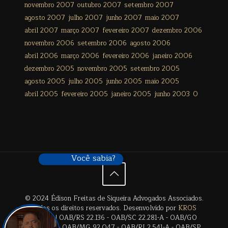
novembro 2007
outubro 2007
setembro 2007
agosto 2007
julho 2007
junho 2007
maio 2007
abril 2007
março 2007
fevereiro 2007
dezembro 2006
novembro 2006
setembro 2006
agosto 2006
abril 2006
março 2006
fevereiro 2006
janeiro 2006
dezembro 2005
novembro 2005
setembro 2005
agosto 2005
julho 2005
junho 2005
maio 2005
abril 2005
fevereiro 2005
janeiro 2005
junho 2003
0
Você sabia?
© 2024 Édison Freitas de Siqueira Advogados Associados.
Todos os direitos reservados. Desenvolvido por
KROS
Digital
. | OAB/RS 22.136 - OAB/SC 22.281-A - OAB/GO
28.659-A - OAB/MG 92.047 - OAB/RJ 2.541-A - OAB/SP