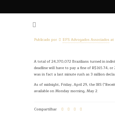
Publicado por
EFS Advogados Associados
at
A total of 24,370,072 Brazilians turned in indi
deadline will have to pay a fine of R$165.74, o
was in fact a last minute rush as 3 million decla
As of midnight, Friday, April 29, the IRS (“Rece
available on Monday morning, May 2.
Compartilhar