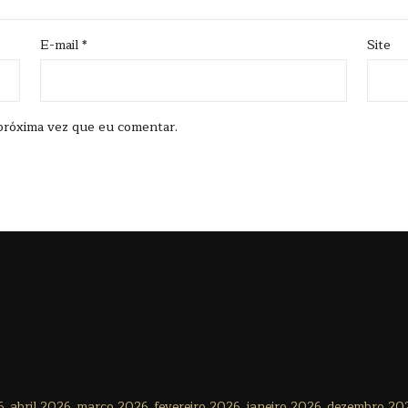
E-mail
*
Site
próxima vez que eu comentar.
6
abril 2026
março 2026
fevereiro 2026
janeiro 2026
dezembro 20