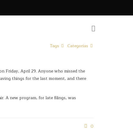
Tags
Categorias
e on Friday, April 29. Anyone who missed the
leaving things for the last moment, and there
ir. A new program, for late filings, was
0