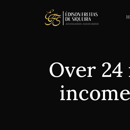
H
Over 24 
income 