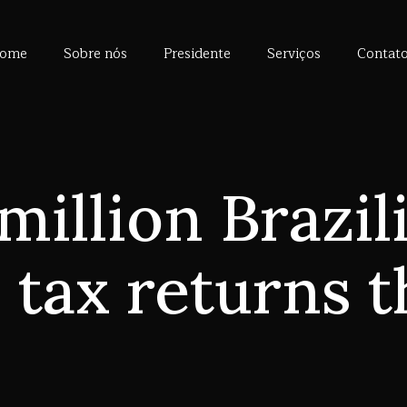
ome
Sobre nós
Presidente
Serviços
Contat
million Brazili
tax returns t