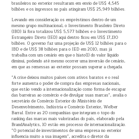
brasileiros no exterior resultaram em envio de US$ 4,545
bilhões e os ingressos no país atingiram US$ 25,949 bilhões.
Levando em consideração os empréstimos dentro de um
mesmo grupo multinacional, o Investimento Brasileiro Direto
(IBD) lá fora totalizou US$ 5,577 bilhões e o Investimento
Estrangeiro Direto (IED) aqui dentro ficou em US$ 17,130
bilhões. O governo faz uma projeção de US$ 12 bilhões para o
IBD e de US$ 38 bilhões para o IED em 2010, mas já
trabalha com um cenário em que o hiato(1) do valor líquido
diminui, podendo até mesmo ocorrer uma inversão de cenário,
em que as remessas ao exterior possam superar a chegada.
“A crise deixou muitos países com ativos baratos e o real
forte aumenta o poder de compra das empresas nacionais,
que estão vendo a internacionalização como forma de escapar
das barreiras ao comércio e de divulgar suas marcas”, avalia o
secretário de Comércio Exterior do Ministério de
Desenvolvimento, Indústria e Comércio Exterior, Welber
Barral. Entre as 20 companhias que integram o topo do
ranking das marcas mais valorizadas do país, elaborado pela
BrandAnalytics, 10 estão em processo de internacionalização.
“O potencial de investimentos de uma empresa no exterior
influencia muito a sua imagem”, acredita o diretor da