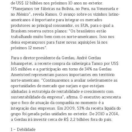
de US$ 12 bilhões nos próximos 10 anos no exterior.
“Planejamos ter fábricas na Bolívia, no Peru, na Venezuela e
no México”, revela Ramos. O avanço sobre os vizinhos latino-
americanos é importante para integrar os mercados
produtores ao principal consumidor, os EUA, para o qual a
Braskem reserva outros planos: “Os brasileiros estão
trabalhando muito bem com os norte-americanos. Isso nos
deixa esperançosos para fazer novas aquisições lá nos
próximos 12 meses”.
Para o diretor-presidente da Gerdau, André Gerdau
Johannpeter, a recente compra da siderúrgica Tamco por US$
165 milhões e a participação em torno de 34% na Gerdau
Ameristeel representam passos importantes em território
norte-americano. “Continuaremos a avaliar seletivamente as
oportunidades de mercado que surjam e que estejam
alinhadas à estratégia de rentabilidade e crescimento com
sustentabilidade da empresa”, afirma. O executivo acrescenta
que o foco de atuação da companhia no momento é a
integração das empresas. Em 2009, 53% da receita líquida do
grupo foi gerada pelas unidades no exterior. De 2010 a 2014,
a Gerdau irá investir cerca de R$ 2,2 bilhões fora do país.
1 – Debilidade