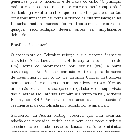
genéricas, pois o momento é de baixa do ciclo. “O princípio
pode até ser adotado, mas impor este ano será complicado.”
Sardenberg ressalta também que tem custos para o setor (as
provisões impactam os lucros e quando da sua implantação na
Espanha muitos bancos foram frontalmente contra) e
qualquer recomendação deverá antes ser amplamente
debatida.
Brasil está saudável
O economista da Febraban reforça que o sistema financeiro
brasileiro é saudável, tem nível de capital alto (mínimo de
11%), acima do recomendado por Basileia (8%), e baixa
alavancagem. No País também não existe a figura do banco
de investimento, diz, como nos Estados Unidos, instituições
sem supervisão e que abrigam muitos ativos de risco. “Certas
áreas não estavam no escopo dos reguladores e a supervisão
das questões regulatórias também era muito falha”, endossa
Bazire, do BNP Paribas, completando que a situação é
realmente mais complicada no mercado norte-americano.
Santacreu, da Austin Rating, observa que uma eventual
adoção das provisões anticíclicas é bem-vinda porque inibe o
crescimento acelerado mas desordenado do crédito e minimiza