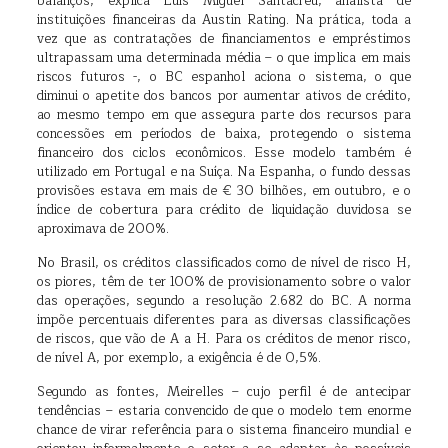
balanços, explica Luis Miguel Santacreu, analista de
instituições financeiras da Austin Rating. Na prática, toda a
vez que as contratações de financiamentos e empréstimos
ultrapassam uma determinada média – o que implica em mais
riscos futuros -, o BC espanhol aciona o sistema, o que
diminui o apetite dos bancos por aumentar ativos de crédito,
ao mesmo tempo em que assegura parte dos recursos para
concessões em períodos de baixa, protegendo o sistema
financeiro dos ciclos econômicos. Esse modelo também é
utilizado em Portugal e na Suíça. Na Espanha, o fundo dessas
provisões estava em mais de € 30 bilhões, em outubro, e o
índice de cobertura para crédito de liquidação duvidosa se
aproximava de 200%.
No Brasil, os créditos classificados como de nível de risco H,
os piores, têm de ter 100% de provisionamento sobre o valor
das operações, segundo a resolução 2.682 do BC. A norma
impõe percentuais diferentes para as diversas classificações
de riscos, que vão de A a H. Para os créditos de menor risco,
de nível A, por exemplo, a exigência é de 0,5%.
Segundo as fontes, Meirelles – cujo perfil é de antecipar
tendências – estaria convencido de que o modelo tem enorme
chance de virar referência para o sistema financeiro mundial e