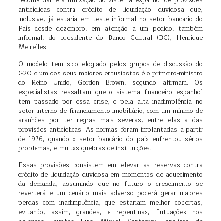
recomendar é a utilização do sistema espanhol de provisões
anticíclicas contra crédito de liquidação duvidosa que,
inclusive, já estaria em teste informal no setor bancário do
País desde dezembro, em atenção a um pedido, também
informal, do presidente do Banco Central (BC), Henrique
Meirelles.
O modelo tem sido elogiado pelos grupos de discussão do
G20 e um dos seus maiores entusiastas é o primeiro-ministro
do Reino Unido, Gordon Brown, segundo afirmam. Os
especialistas ressaltam que o sistema financeiro espanhol
tem passado por essa crise, e pela alta inadimplência no
setor interno de financiamento imobiliário, com um mínimo de
aranhões por ter regras mais severas, entre elas a das
provisões anticíclicas. As normas foram implantadas a partir
de 1976, quando o setor bancário do país enfrentou sérios
problemas, e muitas quebras de instituições.
Essas provisões consistem em elevar as reservas contra
crédito de liquidação duvidosa em momentos de aquecimento
da demanda, assumindo que no futuro o crescimento se
reverterá e um cenário mais adverso poderá gerar maiores
perdas com inadimplência, que estariam melhor cobertas,
evitando, assim, grandes, e repentinas, flutuações nos