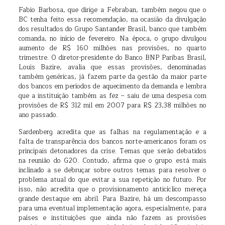
Fabio Barbosa, que dirige a Febraban, também negou que o
BC tenha feito essa recomendação, na ocasião da divulgação
dos resultados do Grupo Santander Brasil, banco que também
comanda, no início de fevereiro. Na época, o grupo divulgou
aumento de R$ 160 milhões nas provisões, no quarto
trimestre. O diretor-presidente do Banco BNP Paribas Brasil,
Louis Bazire, avalia que essas provisões, denominadas
também genéricas, já fazem parte da gestão da maior parte
dos bancos em períodos de aquecimento da demanda e lembra
que a instituição também as fez – saiu de uma despesa com
provisões de R$ 312 mil em 2007 para R$ 23,38 milhões no
ano passado.
Sardenberg acredita que as falhas na regulamentação e a
falta de transparência dos bancos norte-americanos foram os
principais detonadores da crise. Temas que serão debatidos
na reunião do G20. Contudo, afirma que o grupo está mais
inclinado a se debruçar sobre outros temas para resolver o
problema atual do que evitar a sua repetição no futuro. Por
isso, não acredita que o provisionamento anticíclico mereça
grande destaque em abril. Para Bazire, há um descompasso
para uma eventual implementação agora, especialmente, para
países e instituições que ainda não fazem as provisões