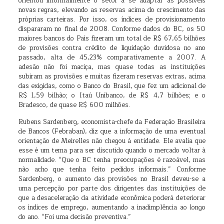
orientou informalmente o setor a se adaptar às possíveis
novas regras, elevando as reservas acima do crescimento das
próprias carteiras. Por isso, os índices de provisionamento
dispararam no final de 2008. Conforme dados do BC, os 50
maiores bancos do País fizeram um total de R$ 67,65 bilhões
de provisões contra crédito de liquidação duvidosa no ano
passado, alta de 45,23% comparativamente a 2007. A
adesão não foi maciça, mas quase todas as instituições
subiram as provisões e muitas fizeram reservas extras, acima
das exigidas, como o Banco do Brasil, que fez um adicional de
R$ 1,59 bilhão; o Itaú Unibanco, de R$ 4,7 bilhões; e o
Bradesco, de quase R$ 600 milhões.
Rubens Sardenberg, economista-chefe da Federação Brasileira
de Bancos (Febraban), diz que a informação de uma eventual
orientação de Meirelles não chegou à entidade. Ele avalia que
esse é um tema para ser discutido quando o mercado voltar à
normalidade. “Que o BC tenha preocupações é razoável, mas
não acho que tenha feito pedidos informais.” Conforme
Sardenberg, o aumento das provisões no Brasil deveu-se a
uma percepção por parte dos dirigentes das instituições de
que a desaceleração da atividade econômica poderá deteriorar
os índices de emprego, aumentando a inadimplência ao longo
do ano. “Foi uma decisão preventiva.”