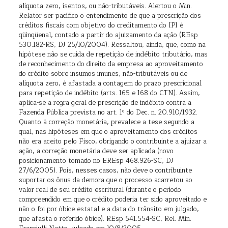
alíquota zero, isentos, ou não-tributáveis. Alertou o Min.
Relator ser pacífico o entendimento de que a prescrição dos
créditos fiscais com objetivo do creditamento do IPI é
qüinqüenal, contado a partir do ajuizamento da ação (REsp
530.182-RS, DJ 25/10/2004). Ressaltou, ainda, que, como na
hipótese não se cuida de repetição de indébito tributário, mas
de reconhecimento do direito da empresa ao aproveitamento
do crédito sobre insumos imunes, não-tributáveis ou de
alíquota zero, é afastada a contagem do prazo prescricional
para repetição de indébito (arts. 165 e 168 do CTN). Assim,
aplica-se a regra geral de prescrição de indébito contra a
Fazenda Pública prevista no art. 1º do Dec. n. 20.910/1932.
Quanto à correção monetária, prevalece a tese segundo a
qual, nas hipóteses em que o aproveitamento dos créditos
não era aceito pelo Fisco, obrigando o contribuinte a ajuizar a
ação, a correção monetária deve ser aplicada (novo
posicionamento tomado no EREsp 468.926-SC, DJ
27/6/2005). Pois, nesses casos, não deve o contribuinte
suportar os ônus da demora que o processo acarretou ao
valor real de seu crédito escritural (durante o período
compreendido em que o crédito poderia ter sido aproveitado e
não o foi por óbice estatal e a data do trânsito em julgado,
que afasta o referido óbice). REsp 541.554-SC, Rel. Min.