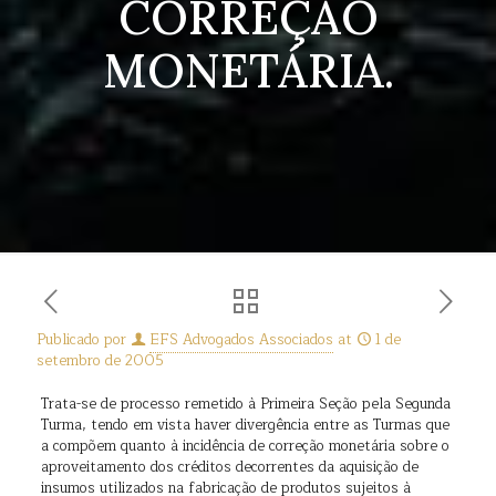
CORREÇÃO
MONETÁRIA.
Publicado por
EFS Advogados Associados
at
1 de
setembro de 2005
Trata-se de processo remetido à Primeira Seção pela Segunda
Turma, tendo em vista haver divergência entre as Turmas que
a compõem quanto à incidência de correção monetária sobre o
aproveitamento dos créditos decorrentes da aquisição de
insumos utilizados na fabricação de produtos sujeitos à