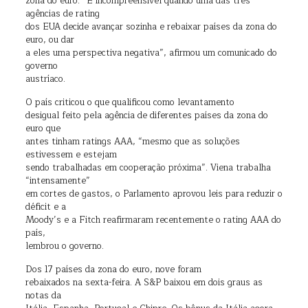
zona do euro. “É incompreensível quando uma das três
agências de rating
dos EUA decide avançar sozinha e rebaixar países da zona do
euro, ou dar
a eles uma perspectiva negativa”, afirmou um comunicado do
governo
austríaco.
O país criticou o que qualificou como levantamento
desigual feito pela agência de diferentes países da zona do
euro que
antes tinham ratings AAA, “mesmo que as soluções
estivessem e estejam
sendo trabalhadas em cooperação próxima”. Viena trabalha
“intensamente”
em cortes de gastos, o Parlamento aprovou leis para reduzir o
déficit e a
Moody’s e a Fitch reafirmaram recentemente o rating AAA do
país,
lembrou o governo.
Dos 17 países da zona do euro, nove foram
rebaixados na sexta-feira. A S&P baixou em dois graus as
notas da