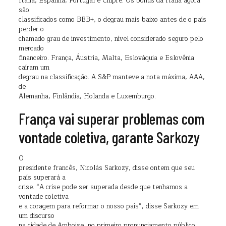
Itália, Espanha, Portugal e Chipre. Os bônus da Itália agora
são
classificados como BBB+, o degrau mais baixo antes de o país
perder o
chamado grau de investimento, nível considerado seguro pelo
mercado
financeiro. França, Áustria, Malta, Eslováquia e Eslovênia
caíram um
degrau na classificação. A S&P manteve a nota máxima, AAA,
de
Alemanha, Finlândia, Holanda e Luxemburgo.
França vai superar problemas com
vontade coletiva, garante Sarkozy
O
presidente francês, Nicolás Sarkozy, disse ontem que seu
país superará a
crise. “A crise pode ser superada desde que tenhamos a
vontade coletiva
e a coragem para reformar o nosso país”, disse Sarkozy em
um discurso
na cidade de Amboise, no primeiro pronunciamento público