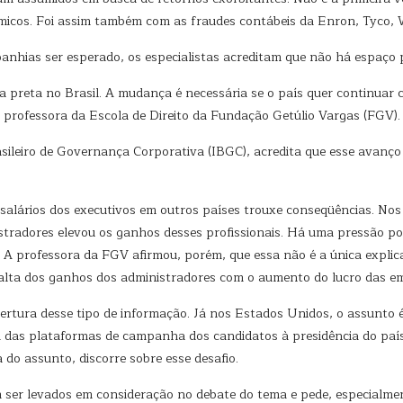
icos. Foi assim também com as fraudes contábeis da Enron, Tyco, 
panhias ser esperado, os especialistas acreditam que não há espaço
a preta no Brasil. A mudança é necessária se o país quer continuar
, professora da Escola de Direito da Fundação Getúlio Vargas (FGV).
sileiro de Governança Corporativa (IBGC), acredita que esse avanço
alários dos executivos em outros países trouxe conseqüências. Nos 
tradores elevou os ganhos desses profissionais. Há uma pressão por
 A professora da FGV afirmou, porém, que essa não é a única expl
alta dos ganhos dos administradores com o aumento do lucro das e
bertura desse tipo de informação. Já nos Estados Unidos, o assunto é
das plataformas de campanha dos candidatos à presidência do país.
 do assunto, discorre sobre esse desafio.
ser levados em consideração no debate do tema e pede, especialment