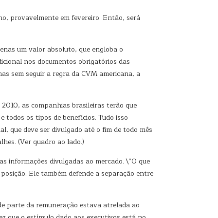
lho, provavelmente em fevereiro. Então, será
enas um valor absoluto, que engloba o
dicional nos documentos obrigatórios das
mas sem seguir a regra da CVM americana, a
 2010, as companhias brasileiras terão que
e todos os tipos de benefícios. Tudo isso
l, que deve ser divulgado até o fim de todo mês
lhes. (Ver quadro ao lado.)
 nas informações divulgadas ao mercado. \”O que
ua posição. Ele também defende a separação entre
nde parte da remuneração estava atrelada ao
z que o estímulo dado aos executivos está no