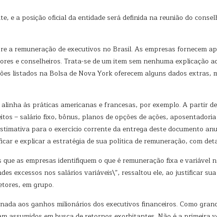
e, e a posição oficial da entidade será definida na reunião do conse
bre a remuneração de executivos no Brasil. As empresas fornecem ap
ores e conselheiros. Trata-se de um item sem nenhuma explicação a
ões listados na Bolsa de Nova York oferecem alguns dados extras, 
linha às práticas americanas e francesas, por exemplo. A partir de
tos – salário fixo, bônus, planos de opções de ações, aposentadoria 
stimativa para o exercício corrente da entrega deste documento anua
ficar e explicar a estratégia de sua política de remuneração, com deta
as que as empresas identifiquem o que é remuneração fixa e variável
s excessos nos salários variáveis\”, ressaltou ele, ao justificar s
etores, em grupo.
cionada aos ganhos milionários dos executivos financeiros. Como gra
 assumidos em busca de retornos exorbitantes. Não é a primeira ve