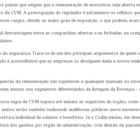
 os países que exigem que a remuneração de executivos seja aberta em
exto da CVM. A preocupação do regulador é justamente os reflexos q
esses cargos, devido ao maior grau de exposição, o que poderia acar
l desvantagem entre as companhias abertas e as fechadas na compe
ários.
 da segurança. Trata-se de um dos principais argumentos de quem 
 não é aconselhável que as empresas os divulguem dada a nossa real
 questão da remuneração são superiores a quaisquer manuais ou rec
 nem mesmo nos segmentos diferenciados de listagem da Bovespa – n
 nova regra da CVM supera até mesmo as sugestões de órgãos como 
 ambos estão também realizando audiências públicas neste momento
ertura individual de salários e benefícios. Já o Codim iniciou, em 
tura dos ganhos por órgão de administração, com divisão da parcela f