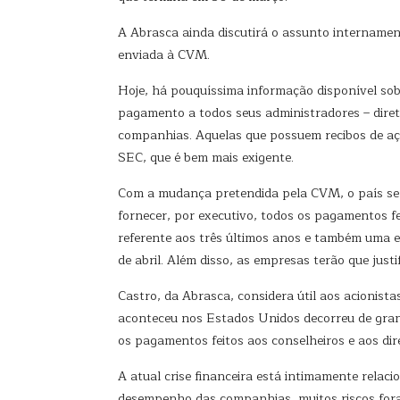
A Abrasca ainda discutirá o assunto internament
enviada à CVM.
Hoje, há pouquíssima informação disponível so
pagamento a todos seus administradores – diret
companhias. Aquelas que possuem recibos de aç
SEC, que é bem mais exigente.
Com a mudança pretendida pela CVM, o país se a
fornecer, por executivo, todos os pagamentos fei
referente aos três últimos anos e também uma e
de abril. Além disso, as empresas terão que justi
Castro, da Abrasca, considera útil aos acionist
aconteceu nos Estados Unidos decorreu de grande
os pagamentos feitos aos conselheiros e aos dir
A atual crise financeira está intimamente rela
desempenho das companhias, muitos riscos foram