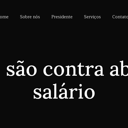
ome
Sobre nós
Presidente
Serviços
Contat
são contra a
salário