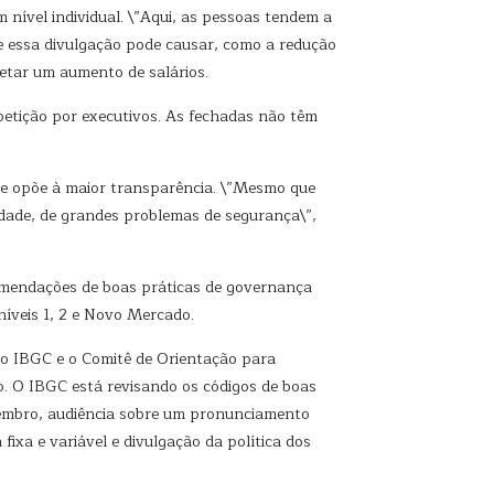
 nível individual. \”Aqui, as pessoas tendem a
ue essa divulgação pode causar, como a redução
retar um aumento de salários.
tição por executivos. As fechadas não têm
se opõe à maior transparência. \”Mesmo que
idade, de grandes problemas de segurança\”,
omendações de boas práticas de governança
íveis 1, 2 e Novo Mercado.
o IBGC e o Comitê de Orientação para
. O IBGC está revisando os códigos de boas
dezembro, audiência sobre um pronunciamento
ixa e variável e divulgação da política dos