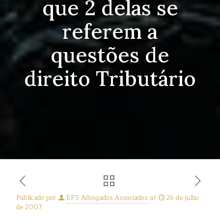
que 2 delas se
referem a
questões de
direito Tributário
Publicado por
EFS Advogados Associados
at
26 de julho
de 2007