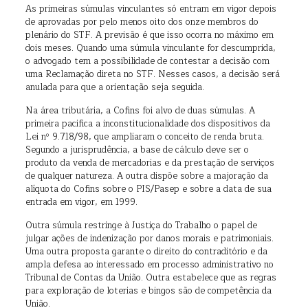
As primeiras súmulas vinculantes só entram em vigor depois
de aprovadas por pelo menos oito dos onze membros do
plenário do STF. A previsão é que isso ocorra no máximo em
dois meses. Quando uma súmula vinculante for descumprida,
o advogado tem a possibilidade de contestar a decisão com
uma Reclamação direta no STF. Nesses casos, a decisão será
anulada para que a orientação seja seguida.
Na área tributária, a Cofins foi alvo de duas súmulas. A
primeira pacifica a inconstitucionalidade dos dispositivos da
Lei nº 9.718/98, que ampliaram o conceito de renda bruta.
Segundo a jurisprudência, a base de cálculo deve ser o
produto da venda de mercadorias e da prestação de serviços
de qualquer natureza. A outra dispõe sobre a majoração da
alíquota do Cofins sobre o PIS/Pasep e sobre a data de sua
entrada em vigor, em 1999.
Outra súmula restringe à Justiça do Trabalho o papel de
julgar ações de indenização por danos morais e patrimoniais.
Uma outra proposta garante o direito do contraditório e da
ampla defesa ao interessado em processo administrativo no
Tribunal de Contas da União. Outra estabelece que as regras
para exploração de loterias e bingos são de competência da
União.