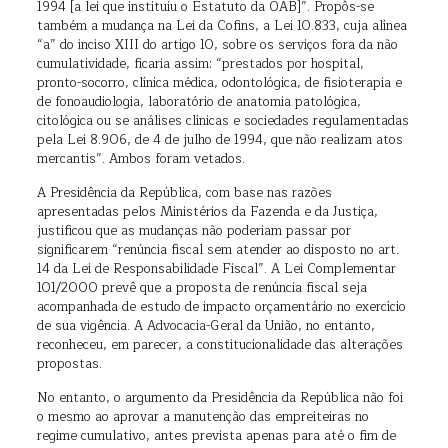
1994 [a lei que instituiu o Estatuto da OAB]”. Propôs-se
também a mudança na Lei da Cofins, a Lei 10.833, cuja alínea
“a” do inciso XIII do artigo 10, sobre os serviços fora da não
cumulatividade, ficaria assim: “prestados por hospital,
pronto-socorro, clínica médica, odontológica, de fisioterapia e
de fonoaudiologia, laboratório de anatomia patológica,
citológica ou se análises clínicas e sociedades regulamentadas
pela Lei 8.906, de 4 de julho de 1994, que não realizam atos
mercantis”. Ambos foram vetados.
A Presidência da República, com base nas razões
apresentadas pelos Ministérios da Fazenda e da Justiça,
justificou que as mudanças não poderiam passar por
significarem “renúncia fiscal sem atender ao disposto no art.
14 da Lei de Responsabilidade Fiscal”. A Lei Complementar
101/2000 prevê que a proposta de renúncia fiscal seja
acompanhada de estudo de impacto orçamentário no exercício
de sua vigência. A Advocacia-Geral da União, no entanto,
reconheceu, em parecer, a constitucionalidade das alterações
propostas.
No entanto, o argumento da Presidência da República não foi
o mesmo ao aprovar a manutenção das empreiteiras no
regime cumulativo, antes prevista apenas para até o fim de