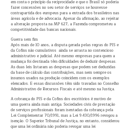
em conta o princípio da reciprocidade e que o Brasil só poderia
fazer concessões no seu setor de serviços se houvesse
contrapartida dos europeus para a entrada dos brasileiros nas
áreas agrícola e de advocacia. Apesar da afirmação, ao rejeitar
a alteração proposta na MP 627, a Fazenda comprometeu a
competitividade das bancas nacionais.
Guerra sem fim
Após mais de 10 anos, a disputa gerada pelas regras do PIS e
da Cofins não cumulativos ainda se arrasta no contencioso
administrativo e judicial. Até mesmo empresas para quem a
mudança foi destinada têm dificuldades de deduzir despesas.
As duas leis listaram as despesas que podem ser deduzidas
da base de cálculo das contribuições, mas nem sempre os
insumos usados na produção coincidem com os exemplos
elencados. E essas discussões têm sido travadas no Conselho
Administrativo de Recursos Fiscais e até mesmo na Justiça.
A cobrança do PIS e da Cofins dos escritórios é motivo de
uma guerra ainda mais antiga. Sociedades civis de prestação
de serviços profissionais foram isentadas da cobrança pela
Lei Complementar 70/1991, mas a Lei 9.430/1996 revogou a
isenção. O Superior Tribunal de Justiça, no entanto, considerou
que uma lei ordinária não poderia revogar uma lei