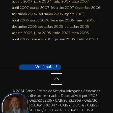
agosto 2007
julho 2007
junho 2007
maio 2007
abril 2007
março 2007
fevereiro 2007
dezembro 2006
novembro 2006
setembro 2006
agosto 2006
abril 2006
março 2006
fevereiro 2006
janeiro 2006
dezembro 2005
novembro 2005
setembro 2005
agosto 2005
julho 2005
junho 2005
maio 2005
abril 2005
fevereiro 2005
janeiro 2005
junho 2003
0
Você sabia?
© 2024 Édison Freitas de Siqueira Advogados Associados.
Todos os direitos reservados. Desenvolvido por
KROS
Digital
. | OAB/RS 22.136 - OAB/SC 22.281-A - OAB/GO
28.659-A - OAB/MG 92.047 - OAB/RJ 2.541-A - OAB/SP
17.2838-A - OAB/DF 2.074-A - OAB/MT 10.305-A -