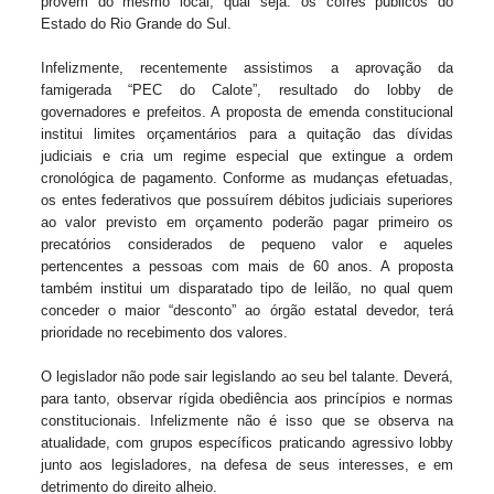
provêm do mesmo local, qual seja: os cofres públicos do
Estado do Rio Grande do Sul.
Infelizmente, recentemente assistimos a aprovação da
famigerada “PEC do Calote”, resultado do lobby de
governadores e prefeitos. A proposta de emenda constitucional
institui limites orçamentários para a quitação das dívidas
judiciais e cria um regime especial que extingue a ordem
cronológica de pagamento. Conforme as mudanças efetuadas,
os entes federativos que possuírem débitos judiciais superiores
ao valor previsto em orçamento poderão pagar primeiro os
precatórios considerados de pequeno valor e aqueles
pertencentes a pessoas com mais de 60 anos. A proposta
também institui um disparatado tipo de leilão, no qual quem
conceder o maior “desconto” ao órgão estatal devedor, terá
prioridade no recebimento dos valores.
O legislador não pode sair legislando ao seu bel talante. Deverá,
para tanto, observar rígida obediência aos princípios e normas
constitucionais. Infelizmente não é isso que se observa na
atualidade, com grupos específicos praticando agressivo lobby
junto aos legisladores, na defesa de seus interesses, e em
detrimento do direito alheio.