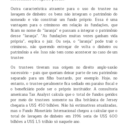
Outra característica atraente para o uso do trustee na
lavagem de dinheiro: os bens não integram o patrimônio do
nomeado e vão constituir um fundo próprio. Essa é uma
vantagem para o criminoso em relação às fundações, que
ficam no nome do “laranja” e passam a integrar o patrimônio
desse “laranja”. “As fundações muitas vezes ganham vida
própria”, explica o juiz. Ou seja, o “laranja” pode trair o
criminoso, não querendo entregar de volta o dinheiro ou
patrimônio a ele. Isso não tem como acontecer no caso de um
trustee.
Os trustees tiveram sua origem no direito anglo-saxão
sucessório – pais que queriam deixar parte de seu patrimônio
separado para um filho bastardo, por exemplo. Hoje, no
entanto, o trustee geralmente fica sediado em paraíso fiscal e
o beneficiário pode ser o próprio instituidor. A consultoria
americana Tax Analyst calcula que o total de fundos geridos
por meio de trustees somente na ilha britânica de Jersey
chegaria a US$ 450 bilhões. Não há estimativas atualizadas,
mas o Fundo Monetário Internacional chegou a calcular que o
total de lavagem de dinheiro em 1996 seria de US$ 600
bilhões a US$ 1,5 trilhão só naquele ano.