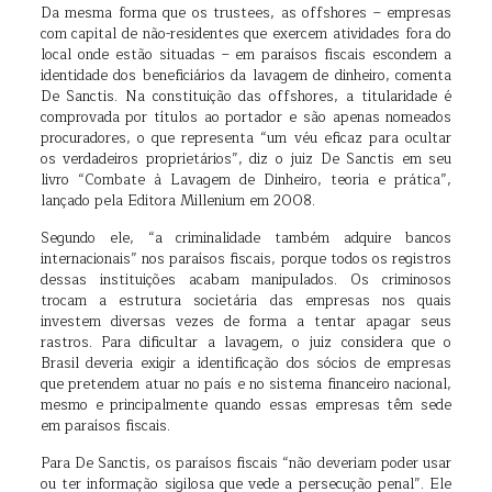
Da mesma forma que os trustees, as offshores – empresas
com capital de não-residentes que exercem atividades fora do
local onde estão situadas – em paraísos fiscais escondem a
identidade dos beneficiários da lavagem de dinheiro, comenta
De Sanctis. Na constituição das offshores, a titularidade é
comprovada por títulos ao portador e são apenas nomeados
procuradores, o que representa “um véu eficaz para ocultar
os verdadeiros proprietários”, diz o juiz De Sanctis em seu
livro “Combate à Lavagem de Dinheiro, teoria e prática”,
lançado pela Editora Millenium em 2008.
Segundo ele, “a criminalidade também adquire bancos
internacionais” nos paraísos fiscais, porque todos os registros
dessas instituições acabam manipulados. Os criminosos
trocam a estrutura societária das empresas nos quais
investem diversas vezes de forma a tentar apagar seus
rastros. Para dificultar a lavagem, o juiz considera que o
Brasil deveria exigir a identificação dos sócios de empresas
que pretendem atuar no país e no sistema financeiro nacional,
mesmo e principalmente quando essas empresas têm sede
em paraísos fiscais.
Para De Sanctis, os paraísos fiscais “não deveriam poder usar
ou ter informação sigilosa que vede a persecução penal”. Ele