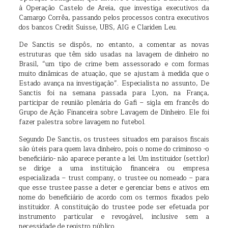
à Operação Castelo de Areia, que investiga executivos da
Camargo Corrêa, passando pelos processos contra executivos
dos bancos Credit Suisse, UBS, AIG e Clariden Leu.
De Sanctis se dispôs, no entanto, a comentar as novas
estruturas que têm sido usadas na lavagem de dinheiro no
Brasil, “um tipo de crime bem assessorado e com formas
muito dinâmicas de atuação, que se ajustam à medida que o
Estado avança na investigação”. Especialista no assunto, De
Sanctis foi na semana passada para Lyon, na França,
participar de reunião plenária do Gafi – sigla em francês do
Grupo de Ação Financeira sobre Lavagem de Dinheiro. Ele foi
fazer palestra sobre lavagem no futebol.
Segundo De Sanctis, os trustees situados em paraísos fiscais
são úteis para quem lava dinheiro, pois o nome do criminoso -o
beneficiário- não aparece perante a lei. Um instituidor (settlor)
se dirige a uma instituição financeira ou empresa
especializada – trust company, o trustee ou nomeado – para
que esse trustee passe a deter e gerenciar bens e ativos em
nome do beneficiário de acordo com os termos fixados pelo
instituidor. A constituição do trustee pode ser efetuada por
instrumento particular e revogável, inclusive sem a
necessidade de registro público.