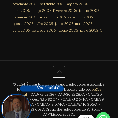
novembro 2006
setembro 2006
agosto 2006
abril 2006
março 2006
fevereiro 2006
janeiro 2006
dezembro 2005
novembro 2005
setembro 2005
agosto 2005
julho 2005
junho 2005
maio 2005
abril 2005
fevereiro 2005
janeiro 2005
junho 2003
0
© 2024 Édison Freitas de Siqueira Advogados Associados.
Você sabia?
Todos os direitos reservados. Desenvolvido por
KROS
Digital
. | OAB/RS 22.136 - OAB/SC 22.281-A - OAB/GO
28.659-A - OAB/MG 92.047 - OAB/RJ 2.541-A - OAB/SP
17.2838-A - OAB/DF 2.074-A - OAB/MT 10.305-A -
OAB/BA 23.016 A Ordem dos Advogados de Portugal -
OAP/Lisboa 21.530L