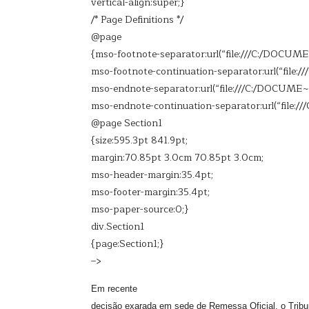
vertical-align:super;}
/* Page Definitions */
@page
{mso-footnote-separator:url(“file:///C:/DOCU
mso-footnote-continuation-separator:url(“fil
mso-endnote-separator:url(“file:///C:/DOCUME
mso-endnote-continuation-separator:url(“file
@page Section1
{size:595.3pt 841.9pt;
margin:70.85pt 3.0cm 70.85pt 3.0cm;
mso-header-margin:35.4pt;
mso-footer-margin:35.4pt;
mso-paper-source:0;}
div.Section1
{page:Section1;}
–>
Em recente
decisão exarada em sede de Remessa Oficial, o Tribun