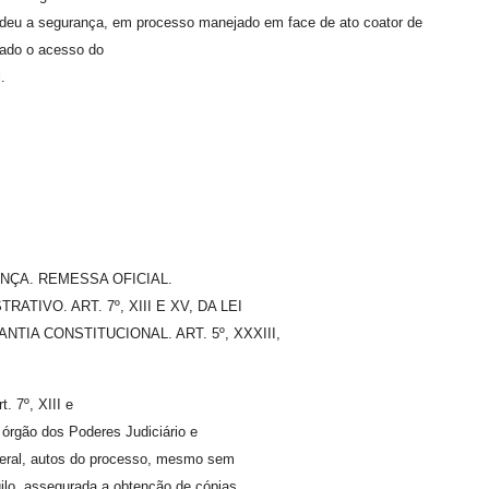
eu a segurança, em processo manejado em face de ato coator de
tado o acesso do
.
NÇA. REMESSA OFICIAL.
TIVO. ART. 7º, XIII E XV, DA LEI
NTIA CONSTITUCIONAL. ART. 5º, XXXIII,
. 7º, XIII e
 órgão dos Poderes Judiciário e
 geral, autos do processo, mesmo sem
gilo, assegurada a obtenção de cópias,