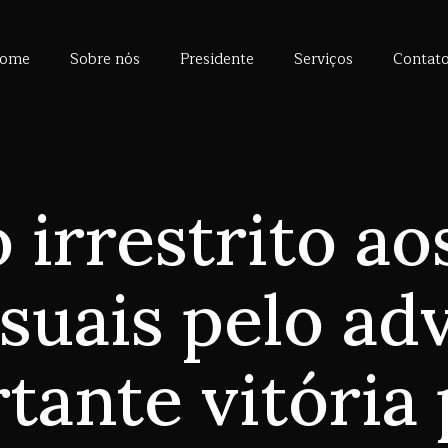
ome
Sobre nós
Presidente
Serviços
Contat
 irrestrito ao
suais pelo ad
tante vitória 