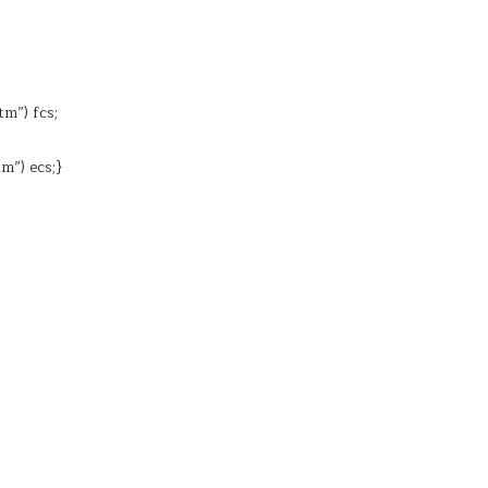
m”) fcs;
m”) ecs;}