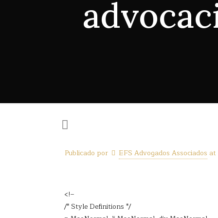
advocaci
Publicado por
EFS Advogados Associados
at
<!–
/* Style Definitions */