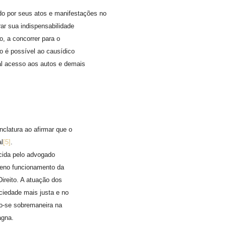
ado por seus atos e manifestações no
ar sua indispensabilidade
o, a concorrer para o
o é possível ao causídico
al acesso aos autos e demais
nclatura ao afirmar que o
al
[5]
.
cida pelo advogado
leno funcionamento da
ireito. A atuação dos
ciedade mais justa e no
o-se sobremaneira na
agna.