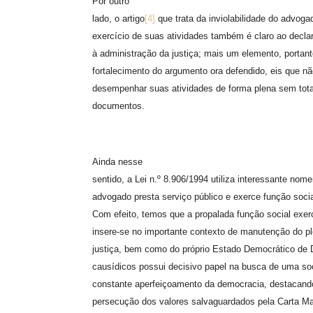
Por outro
lado, o artigo
[4]
que trata da inviolabilidade do advog
exercício de suas atividades também é claro ao declar
à administração da justiça; mais um elemento, portant
fortalecimento do argumento ora defendido, eis que nã
desempenhar suas atividades de forma plena sem tot
documentos.
Ainda nesse
sentido, a Lei n.º 8.906/1994 utiliza interessante nome
advogado presta serviço público e exerce função soci
Com efeito, temos que a propalada função social exer
insere-se no importante contexto de manutenção do p
justiça, bem como do próprio Estado Democrático de D
causídicos possui decisivo papel na busca de uma so
constante aperfeiçoamento da democracia, destacand
persecução dos valores salvaguardados pela Carta M