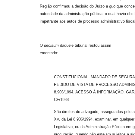
Região confirmou a decisão do Juízo
a quo
que conced
autoridade da administração pública, o qual havia obs
impetrante aos autos de processo administrativo fiscal
O
decisum
daquele tribunal restou assim
ementado:
CONSTITUCIONAL. MANDADO DE SEGURA
PEDIDO DE VISTA DE PROCESSO ADMINISTRA
8.906/1994. ACESSO À INFORMAÇÃO. GARA
CF/1988.
São direitos do advogado, assegurados pelo art
XV, da Lei 8.906/1994, examinar, em qualquer
Legislativo, ou da Administração Pública em
procuração, quando não estejam sujeitos a si