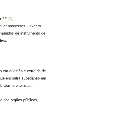
o 7.º
[2]
,
squer processos – exceto
 munidos de instrumento de
tiva.
o em questão é extraída de
s que encontra supedâneo em
. Com efeito, o art.
te dos órgãos públicos,