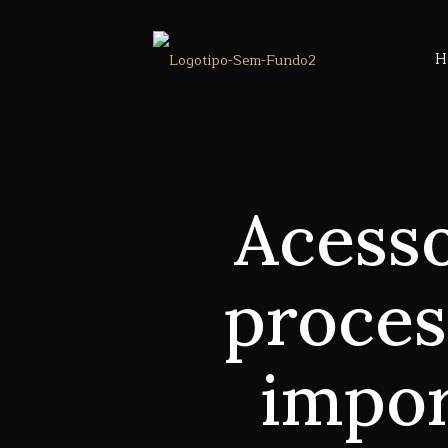
H
Acesso
proces
impor